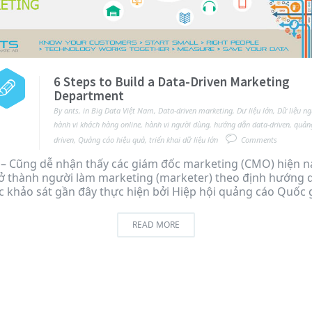
6 Steps to Build a Data-Driven Marketing
Department
By
ants
,
in
Big Data Việt Nam
,
Data-driven marketing
,
Dư liệu lớn
,
Dữ liệu n
hành vi khách hàng online
,
hành vi người dùng
,
hướng dẫn data-driven
,
quảng
driven
,
Quảng cáo hiệu quả
,
triển khai dữ liệu lớn
Comments
– Cũng dễ nhận thấy các giám đốc marketing (CMO) hiện n
 thành người làm marketing (marketer) theo định hướng d
 khảo sát gần đây thực hiện bởi Hiệp hội quảng cáo Quốc 
READ MORE