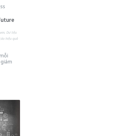
Future
ven
,
Dư liệu
áo hiệu quả
 mỗi
, giám