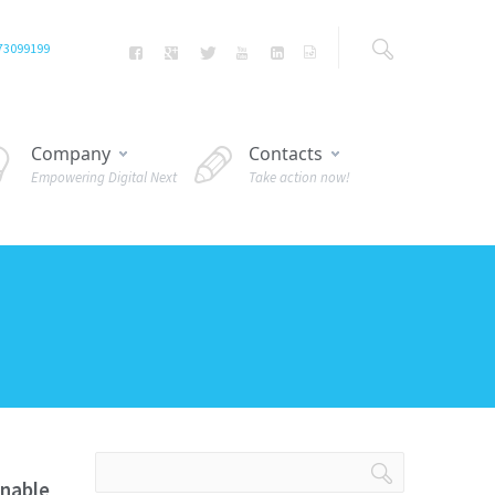
73099199
Company
Contacts
Empowering Digital Next
Take action now!
onable