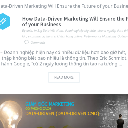
How Data-Driven Marketing Will Ensure the 
of your Business
By
ants
,
in
Big Data Việt Nam
,
doanh nghiệp big data
,
doanh nghiệp data-dri
lớn
,
e-commerce
,
hành vi khách hàng online
,
Performance Marketing
,
Quảng c
Comments
– Doanh nghiệp hiện nay có nhiều dữ liệu hơn bao giờ hết,
 thập không biết bao nhiêu là thông tin. Theo Eric Schmidt
 hành Google, “cứ 2 ngày lượng thông tin tạo ra tương …
READ MORE