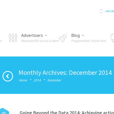
+84 28
Advertisers
Blog
ue
Maximize ROI across screens
Programmatic Know-How
Monthly Archives: December 2014
·
·
Home
2014
December
Going Beyond the Data 2014: Achieving acti