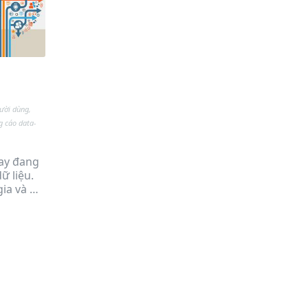
gười dùng
,
 cáo data-
ay đang
ữ liệu.
gia và …