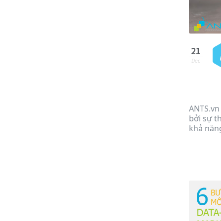
21
Dec
ANTS.vn 
bởi sự t
khả năng