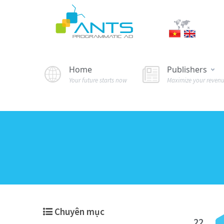
Home
Publishers
Your future starts now
Maximize your reven
Chuyên mục
22