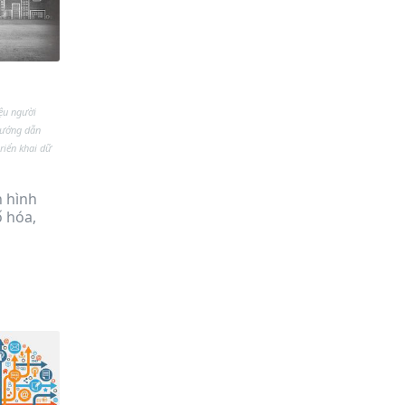
ệu người
ướng dẫn
triển khai dữ
h hình
ố hóa,