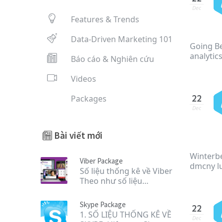
Dec
Features & Trends
Data-Driven Marketing 101
Going Be
analyti
Báo cáo & Nghiên cứu
Videos
22
Packages
Dec
Bài viết mới
Winterbe
Viber Package
dmcny l
Số liệu thống kê về Viber
Theo như số liệu…
Skype Package
22
1. SỐ LIỆU THỐNG KÊ VỀ
Dec