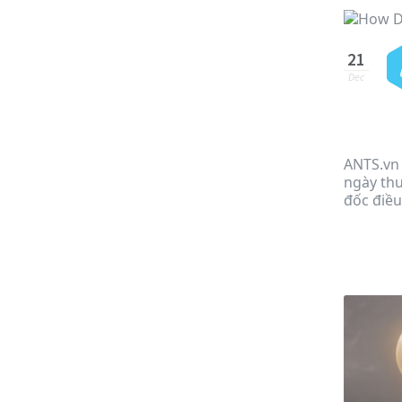
21
Dec
ANTS.vn 
ngày thu
đốc điều