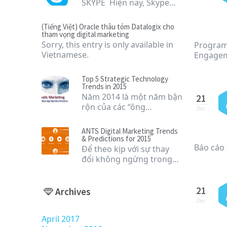
SKYPE Hiện nay, Skype…
(Tiếng Việt) Oracle thâu tóm Datalogix cho
tham vọng digital marketing
Sorry, this entry is only available in
Programm
Vietnamese.
Engagem
Top 5 Strategic Technology
Trends in 2015
Năm 2014 là một năm bận
21
rộn của các “ông…
Dec
ANTS Digital Marketing Trends
& Predictions for 2015
Báo cáo 
Để theo kịp với sự thay
đổi không ngừng trong…
21
Archives
Dec
April 2017