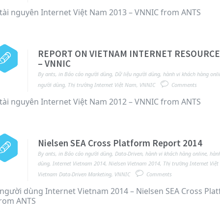
tài nguyên Internet Việt Nam 2013 – VNNIC from ANTS
REPORT ON VIETNAM INTERNET RESOURCE
– VNNIC
By
ants
,
in
Báo cáo người dùng
,
Dữ liệu người dùng
,
hành vi khách hàng onli
người dùng
,
Thị trường Internet Việt Nam
,
VNNIC
Comments
tài nguyên Internet Việt Nam 2012 – VNNIC from ANTS
Nielsen SEA Cross Platform Report 2014
By
ants
,
in
Báo cáo người dùng
,
Data-Driven
,
hành vi khách hàng online
,
hành
dùng
,
Internet Vietnam 2014
,
Nielsen Vietnam 2014
,
Thị trường Internet Việ
Vietnam Data-Driven Marketing
,
VNNIC
Comments
người dùng Internet Vietnam 2014 – Nielsen SEA Cross Pla
from ANTS