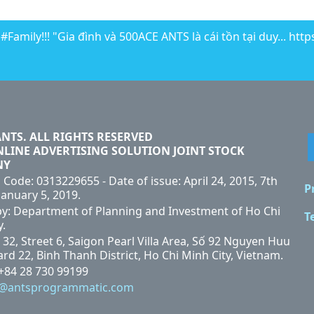
Family!!! "Gia đình và 500ACE ANTS là cái tồn tại duy... htt
ANTS. ALL RIGHTS RESERVED
NLINE ADVERTISING SOLUTION JOINT STOCK
NY
 Code: 0313229655 - Date of issue: April 24, 2015, 7th
P
January 5, 2019.
by: Department of Planning and Investment of Ho Chi
T
y.
 32, Street 6, Saigon Pearl Villa Area, Số 92 Nguyen Huu
rd 22, Binh Thanh District, Ho Chi Minh City, Vietnam.
 +84 28 730 99199
i@antsprogrammatic.com