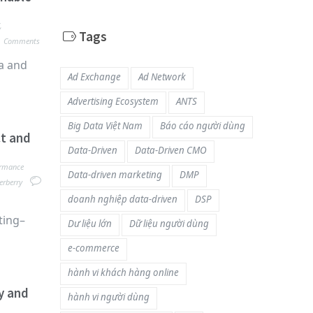
,
Tags
Comments
a and
Ad Exchange
Ad Network
Advertising Ecosystem
ANTS
Big Data Việt Nam
Báo cáo người dùng
ct and
Data-Driven
Data-Driven CMO
ormance
Data-driven marketing
DMP
erberry
doanh nghiệp data-driven
DSP
ting–
Dư liệu lớn
Dữ liệu người dùng
e-commerce
hành vi khách hàng online
y and
hành vi người dùng