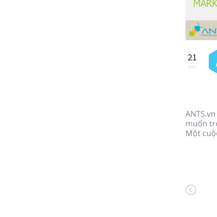
21
Dec
ANTS.vn 
muốn trở
Một cuộc