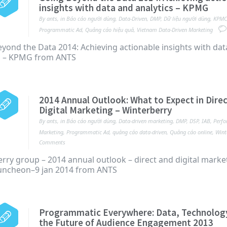
insights with data and analytics – KPMG
By
ants
,
in
Báo cáo người dùng
,
Data-Driven
,
DMP
,
Dữ liệu người dùng
,
KPMC
Programmatic Ad
,
Quảng cáo hiệu quả
,
Vietnam Data-Driven Marketing
yond the Data 2014: Achieving actionable insights with dat
cs – KPMG from ANTS
2014 Annual Outlook: What to Expect in Dire
Digital Marketing – Winterberry
By
ants
,
in
Báo cáo người dùng
,
Data-driven marketing
,
DMP
,
DSP
,
IAB
,
Perf
Marketing
,
Programmatic Ad
,
quảng cáo data-driven
,
Quảng cáo online
,
Wint
Comments
rry group – 2014 annual outlook – direct and digital marke
uncheon–9 jan 2014 from ANTS
Programmatic Everywhere: Data, Technolog
the Future of Audience Engagement 2013