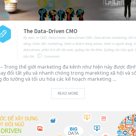
The Data-Driven CMO
By
ants
,
in
CMO
,
Data-Driven
,
Data-Driven CMO
,
Data-driven marketing
,
Dữ li
dùng
,
Giám đốc marketing
,
hành vi khách hàng online
,
hành vi người dùng
,
h
data-driven
,
phân tích dữ liệu web
,
quảng cáo đa kênh
,
Quảng cáo hiệu quả
,
liệu lớn
Comments
– Trong thế giới marketing đa kênh như hiện này được địn
hay đổi tất yếu và nhanh chóng trong marekting xã hội và s
 đo lường và tối ưu hóa các kế hoạch marketing …
READ MORE