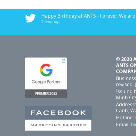
016 - ANTS AdTech
Happy Birthday at ANTS - Forever, We are #
9 years ago
© 2020 
ANTS O
COMPA
Business
revised, 
Issuing 
Minh Cit
Address:
Canh, Wa
Hotline:
Email:
h