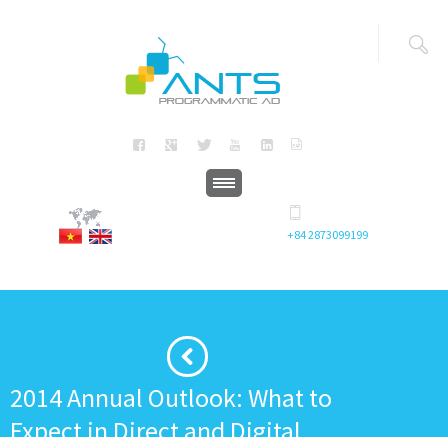
+84 2873099199
2014 Annual Outlook: What to
Expect in Direct and Digital