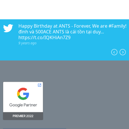
n
Happy Birthday at ANTS - Forever, We are #Family!!!
edia
đình và 500ACE ANTS là cái tồn tại duy...
https://t.co/IQKHiAn7Z9
9 years ago