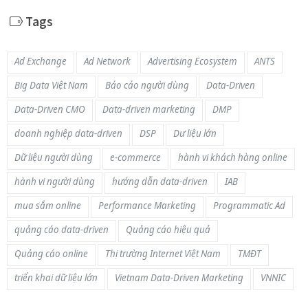
Tags
Ad Exchange
Ad Network
Advertising Ecosystem
ANTS
Big Data Việt Nam
Báo cáo người dùng
Data-Driven
Data-Driven CMO
Data-driven marketing
DMP
doanh nghiệp data-driven
DSP
Dư liệu lớn
Dữ liệu người dùng
e-commerce
hành vi khách hàng online
hành vi người dùng
hướng dẫn data-driven
IAB
mua sắm online
Performance Marketing
Programmatic Ad
quảng cáo data-driven
Quảng cáo hiệu quả
Quảng cáo online
Thị trường Internet Việt Nam
TMĐT
triển khai dữ liệu lớn
Vietnam Data-Driven Marketing
VNNIC