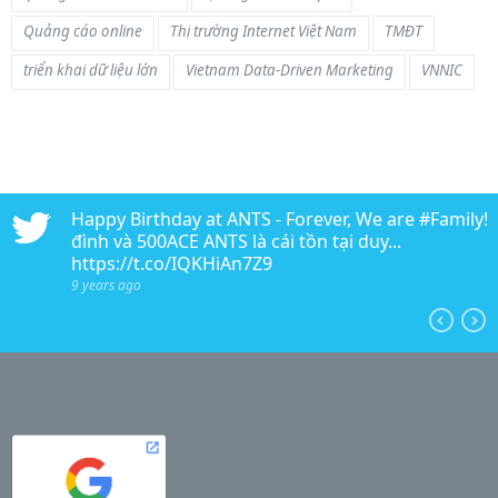
Quảng cáo online
Thị trường Internet Việt Nam
TMĐT
triển khai dữ liệu lớn
Vietnam Data-Driven Marketing
VNNIC
n
Happy Birthday at ANTS - Forever, We are #Family!!!
edia
đình và 500ACE ANTS là cái tồn tại duy...
https://t.co/IQKHiAn7Z9
9 years ago