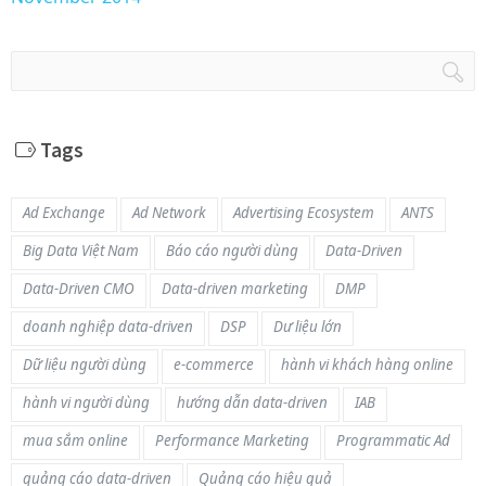
Tags
Ad Exchange
Ad Network
Advertising Ecosystem
ANTS
Big Data Việt Nam
Báo cáo người dùng
Data-Driven
Data-Driven CMO
Data-driven marketing
DMP
doanh nghiệp data-driven
DSP
Dư liệu lớn
Dữ liệu người dùng
e-commerce
hành vi khách hàng online
hành vi người dùng
hướng dẫn data-driven
IAB
mua sắm online
Performance Marketing
Programmatic Ad
quảng cáo data-driven
Quảng cáo hiệu quả