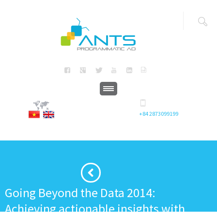
+84 2873099199
Going Beyond the Data 2014:
Achieving actionable insights with