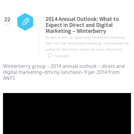
2014 Annual Outlook: What to
22
Expect in Direct and Digital
Dec
Marketing – Winterberry
By
ants
,
in
Báo cáo người dùng
,
Data-driven marketing
,
DMP
,
DSP
,
IAB
,
Performance Marketing
,
Programmatic Ad
,
quảng cáo data-driven
,
Quảng cáo online
,
Winterberry
Comments
Winterberry group – 2014 annual outlook – direct and
digital marketing–dmcny luncheon–9 jan 2014 from
ANTS