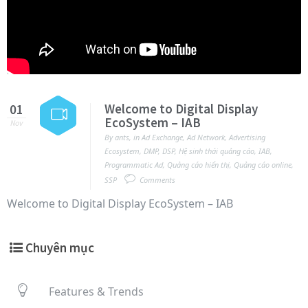
Welcome to Digital Display
01
EcoSystem – IAB
Nov
By
ants
,
in
Ad Exchange
,
Ad Network
,
Advertising
Ecosystem
,
DMP
,
DSP
,
Hệ sinh thái quảng cáo
,
IAB
,
Programmatic Ad
,
Quảng cáo hiển thị
,
Quảng cáo online
,
SSP
Comments
Welcome to Digital Display EcoSystem – IAB
Chuyên mục
Features & Trends