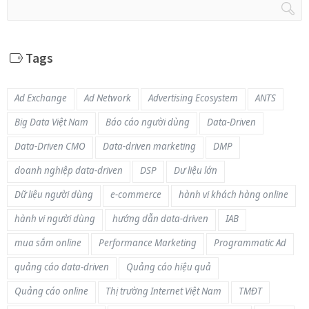
Tags
Ad Exchange
Ad Network
Advertising Ecosystem
ANTS
Big Data Việt Nam
Báo cáo người dùng
Data-Driven
Data-Driven CMO
Data-driven marketing
DMP
doanh nghiệp data-driven
DSP
Dư liệu lớn
Dữ liệu người dùng
e-commerce
hành vi khách hàng online
hành vi người dùng
hướng dẫn data-driven
IAB
mua sắm online
Performance Marketing
Programmatic Ad
quảng cáo data-driven
Quảng cáo hiệu quả
Quảng cáo online
Thị trường Internet Việt Nam
TMĐT