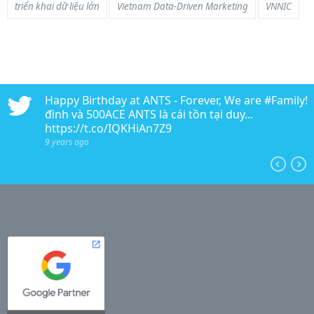
triển khai dữ liệu lớn
Vietnam Data-Driven Marketing
VNNIC
n
Happy Birthday at ANTS - Forever, We are #Family!!!
edia
đình và 500ACE ANTS là cái tồn tại duy...
https://t.co/IQKHiAn7Z9
9 years ago