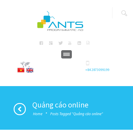
+84 2873099199
Quảng cáo online
·
Home
Posts Tagged "Quảng cáo online"