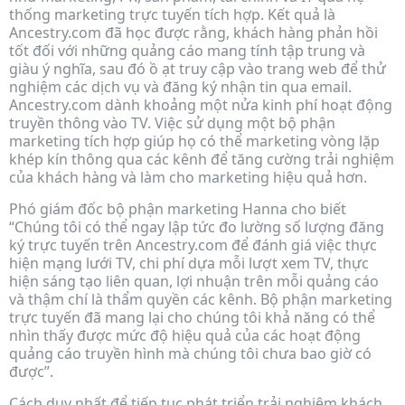
thống marketing trực tuyến tích hợp. Kết quả là
Ancestry.com đã học được rằng, khách hàng phản hồi
tốt đối với những quảng cáo mang tính tập trung và
giàu ý nghĩa, sau đó ồ ạt truy cập vào trang web để thử
nghiệm các dịch vụ và đăng ký nhận tin qua email.
Ancestry.com dành khoảng một nửa kinh phí hoạt động
truyền thông vào TV. Việc sử dụng một bộ phận
marketing tích hợp giúp họ có thể marketing vòng lặp
khép kín thông qua các kênh để tăng cường trải nghiệm
của khách hàng và làm cho marketing hiệu quả hơn.
Phó giám đốc bộ phận marketing Hanna cho biết
“Chúng tôi có thể ngay lập tức đo lường số lượng đăng
ký trực tuyến trên Ancestry.com để đánh giá việc thực
hiện mạng lưới TV, chi phí dựa mỗi lượt xem TV, thực
hiện sáng tạo liên quan, lợi nhuận trên mỗi quảng cáo
và thậm chí là thẩm quyền các kênh. Bộ phận marketing
trực tuyến đã mang lại cho chúng tôi khả năng có thể
nhìn thấy được mức độ hiệu quả của các hoạt động
quảng cáo truyền hình mà chúng tôi chưa bao giờ có
được”.
Cách duy nhất để tiếp tục phát triển trải nghiệm khách