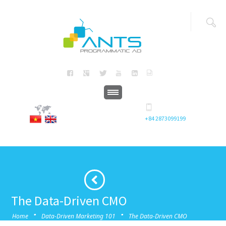
+84 2873099199
The Data-Driven CMO
·
·
Home
Data-Driven Marketing 101
The Data-Driven CMO