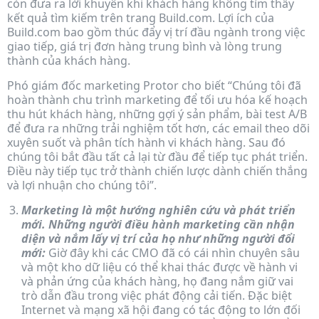
còn đưa ra lời khuyên khi khách hàng không tìm thấy
kết quả tìm kiếm trên trang Build.com. Lợi ích của
Build.com bao gồm thúc đẩy vị trí đầu ngành trong việc
giao tiếp, giá trị đơn hàng trung bình và lòng trung
thành của khách hàng.
Phó giám đốc marketing Protor cho biết “Chúng tôi đã
hoàn thành chu trình marketing để tối ưu hóa kế hoạch
thu hút khách hàng, những gợi ý sản phẩm, bài test A/B
để đưa ra những trải nghiệm tốt hơn, các email theo dõi
xuyên suốt và phân tích hành vi khách hàng. Sau đó
chúng tôi bắt đầu tất cả lại từ đầu để tiếp tục phát triển.
Điều này tiếp tục trở thành chiến lược dành chiến thắng
và lợi nhuận cho chúng tôi”.
Marketing là một hướng nghiên cứu và phát triển
mới. Những người điều hành marketing cần nhận
diện và nắm lấy vị trí của họ như những người đổi
mới:
Giờ đây khi các CMO đã có cái nhìn chuyên sâu
và một kho dữ liệu có thể khai thác được về hành vi
và phản ứng của khách hàng, họ đang nắm giữ vai
trò dẫn đầu trong việc phát động cải tiến. Đặc biệt
Internet và mạng xã hội đang có tác động to lớn đối