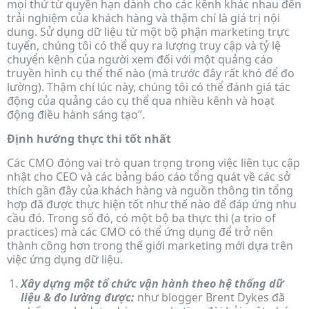
mọi thứ từ quyền hạn dành cho các kênh khác nhau đến
trải nghiệm của khách hàng và thậm chí là giá trị nội
dung. Sử dụng dữ liệu từ một bộ phận marketing trực
tuyến, chúng tôi có thể quy ra lượng truy cập và tỷ lệ
chuyển kênh của người xem đối với một quảng cáo
truyền hình cụ thể thế nào (mà trước đây rất khó để đo
lường). Thậm chí lúc này, chúng tôi có thể đánh giá tác
động của quảng cáo cụ thể qua nhiều kênh và hoạt
động điều hành sáng tạo”.
Định hướng thực thi tốt nhất
Các CMO đóng vai trò quan trọng trong việc liên tục cập
nhật cho CEO và các bảng báo cáo tổng quát về các sở
thích gần đây của khách hàng và nguồn thông tin tổng
hợp đã được thực hiện tốt như thế nào để đáp ứng nhu
cầu đó. Trong số đó, có một bộ ba thực thi (a trio of
practices) mà các CMO có thể ứng dụng để trở nên
thành công hơn trong thế giới marketing mới dựa trên
việc ứng dụng dữ liệu.
Xây dựng một tổ chức vận hành theo hệ thống dữ
liệu & đo lường được:
như blogger Brent Dykes đã