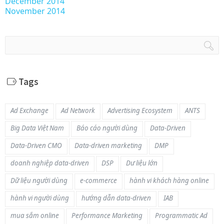
December 2014
November 2014
Tags
Ad Exchange
Ad Network
Advertising Ecosystem
ANTS
Big Data Việt Nam
Báo cáo người dùng
Data-Driven
Data-Driven CMO
Data-driven marketing
DMP
doanh nghiệp data-driven
DSP
Dư liệu lớn
Dữ liệu người dùng
e-commerce
hành vi khách hàng online
hành vi người dùng
hướng dẫn data-driven
IAB
mua sắm online
Performance Marketing
Programmatic Ad