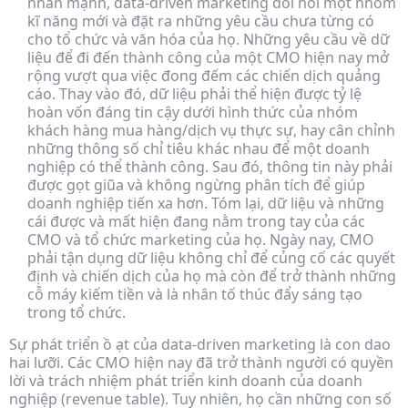
nhấn mạnh, data-driven marketing đòi hỏi một nhóm
kĩ năng mới và đặt ra những yêu cầu chưa từng có
cho tổ chức và văn hóa của họ. Những yêu cầu về dữ
liệu để đi đến thành công của một CMO hiện nay mở
rộng vượt qua việc đong đếm các chiến dịch quảng
cáo. Thay vào đó, dữ liệu phải thể hiện được tỷ lệ
hoàn vốn đáng tin cậy dưới hình thức của nhóm
khách hàng mua hàng/dịch vụ thực sự, hay cân chỉnh
những thông số chỉ tiêu khác nhau để một doanh
nghiệp có thể thành công. Sau đó, thông tin này phải
được gọt giũa và không ngừng phân tích để giúp
doanh nghiệp tiến xa hơn. Tóm lại, dữ liệu và những
cái được và mất hiện đang nằm trong tay của các
CMO và tổ chức marketing của họ. Ngày nay, CMO
phải tận dụng dữ liệu không chỉ để củng cố các quyết
định và chiến dịch của họ mà còn để trở thành những
cỗ máy kiếm tiền và là nhân tố thúc đẩy sáng tạo
trong tổ chức.
Sự phát triển ồ ạt của data-driven marketing là con dao
hai lưỡi. Các CMO hiện nay đã trở thành người có quyền
lời và trách nhiệm phát triển kinh doanh của doanh
nghiệp (revenue table). Tuy nhiên, họ cần những con số