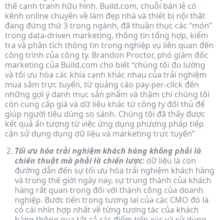
thế cạnh tranh hữu hình. Build.com, chuỗi bán lẻ có
kênh online chuyên về làm đẹp nhà và thiết bị nội thất
đang đứng thứ 3 trong ngành, đã thuần thục các “món”
trong data-driven marketing, thông tin tổng hợp, kiểm
tra và phân tích thông tin trong nghiệp vụ liên quan đến
công trình của công ty. Brandon Proctor, phó giám đốc
marketing của Build.com cho biết “chúng tôi đo lường
và tối ưu hóa các khía cạnh khác nhau của trải nghiệm
mua sắm trực tuyến, từ quảng cáo pay-per-click đến
những gợi ý danh mục sản phẩm và thậm chí chúng tôi
còn cung cấp giá và dữ liệu khác từ công ty đối thủ để
giúp người tiêu dùng so sánh. Chúng tôi đã thấy được
kết quả ấn tượng từ việc ứng dụng phương pháp tiếp
cận sử dụng dụng dữ liệu và marketing trực tuyến”
Tối ưu hóa trải nghiệm khách hàng không phải là
chiến thuật mà phải là chiến lược
: dữ liệu là con
đường dẫn đến sự tối ưu hóa trải nghiệm khách hàng
và trong thế giời ngày nay, sự trung thành của khách
hàng rất quan trọng đối với thành công của doanh
nghiệp. Bước tiến trong tương lai của các CMO đó là
có cái nhìn hợp nhất về từng tương tác của khách
hàng thông qua tất cả các điểm tiếp xúc và sử dụng