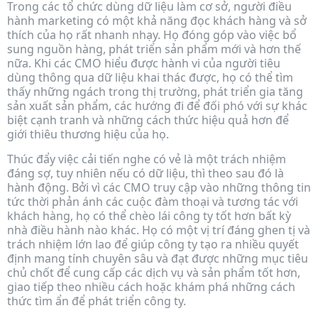
Trong các tổ chức dùng dữ liệu làm cơ sở, người điều
hành marketing có một khả năng đọc khách hàng và sở
thích của họ rất nhanh nhạy. Họ đóng góp vào việc bổ
sung nguồn hàng, phát triển sản phẩm mới và hơn thế
nữa. Khi các CMO hiểu được hành vi của người tiêu
dùng thông qua dữ liệu khai thác được, họ có thể tìm
thấy những ngách trong thị trường, phát triển gia tăng
sản xuất sản phẩm, các hướng đi để đối phó với sự khác
biệt cạnh tranh và những cách thức hiệu quả hơn để
giới thiêu thương hiệu của họ.
Thúc đẩy việc cải tiến nghe có vẻ là một trách nhiệm
đáng sợ, tuy nhiên nếu có dữ liệu, thì theo sau đó là
hành động. Bởi vì các CMO truy cập vào những thông tin
tức thời phản ánh các cuộc đàm thoại và tương tác với
khách hàng, họ có thể chèo lái công ty tốt hơn bất kỳ
nhà điều hành nào khác. Họ có một vị trí đáng ghen tị và
trách nhiệm lớn lao để giúp công ty tạo ra nhiều quyết
định mang tính chuyên sâu và đạt được những mục tiêu
chủ chốt để cung cấp các dịch vụ và sản phẩm tốt hơn,
giao tiếp theo nhiều cách hoặc khám phá những cách
thức tìm ẩn để phát triển công ty.