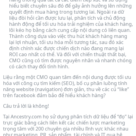
hiểu biết chuyên sâu đó để gây ảnh hưởng lên những
quyết định mua hàng trong tương lai. Ngoài ra dữ
liệu đòi hỏi cần được lưu lại, phân tích và chủ động
hành động để tối ưu hóa trải nghiệm của khách hàng,
lôi kéo họ bằng cách cung cấp nội dung có liên quan.
Thành công dựa vào việc thu hút khách hàng mang
lại lợi nhuận, tối ưu hóa mỗi tương tác, sau đó xác
định chính xác được chiến dịch nào đang mang lại
ROI cao nhất có thể. Và đối với chiến thuật thất bại,
CMO cũng có tìm được nguyên nhân và nhanh chóng
có cách thay đổi tình hình.
Liệu rằng một CMO quan tâm đến nội dung được tối ưu
hóa với công cụ tìm kiếm (SEO), bố cụ phân luồng tính
năng website (navigation) đơn giản, thu về các cú “like”
trên facebook đảm bảo để hiểu khách hàng?
Câu trả lời là không!
Tại Ancestry.com họ sử dụng phân tích dữ liệu để “đọ” lại
trực giác bằng cách liên kết các chiến lược marketing
trọng tâm với 200 chuyên gia nhiều lĩnh vực khác nhau
như marketing, PR, sản phẩm, tài chính và IT qua hệ