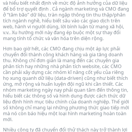
và hiểu biết nhất định về mức độ ảnh hưởng của dữ liệu
để bổ trợ quyết định . Cả ngành marketing và CMO đang
ở “tâm bão” dữ liệu, tràn ngập thông tin thu thập/phân
tích ngành nghề, hiểu biết sâu vào các giao dịch trên
web, hành vi người dùng, lời bình luận từ mạng xã hội,
v.v.. Xu hướng mới này đang ép buộc một sự thay đổi
mang tính tổ chức và văn hóa trên diện rộng.
Hơn bao giờ hết, các CMO đang chịu một áp lực phải
chuyển đổi thành công khách hàng và gia tăng doanh
thu. Không chỉ đơn giản là mang đến các chuyên gia
phân tích hay những nhà phân tích website, các CMO
cần phải xây dựng các nhóm kĩ năng cốt yếu của riêng
họ xung quanh dữ liệu (data-driven) cũng như biết thích
ứng, mở rộng và huấn luyện đội ngũ khi cần thiết. Các
nhóm marketing ngày nay phải quan tâm đến thông tin,
hiểu biết các thông số và hình dung được cách thức dữ
liệu định hình mục tiêu chính của doanh nghiệp. Thế giới
số không chỉ mang lại những phương thức giao tiếp mới
mà nó còn báo hiệu một loại hình marketing hoàn toàn
mới.
Nhiều công ty đã chuyển đổi thử thách này trở thành lợi