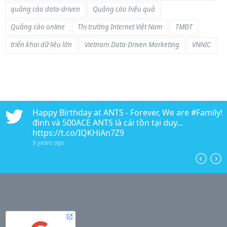
quảng cáo data-driven
Quảng cáo hiệu quả
Quảng cáo online
Thị trường Internet Việt Nam
TMĐT
triển khai dữ liệu lớn
Vietnam Data-Driven Marketing
VNNIC
n
Happy Birthday at ANTS - Forever, We are #Family!!!
edia
đình và 500ACE ANTS là cái tồn tại duy...
https://t.co/IQKHiAn7Z9
9 years ago