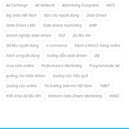
Ad Exchange
Ad Network
Advertising Ecosystem
ANTS
Big Data Việt Nam
Báo cáo người dùng
Data-Driven
Data-Driven CMO
Data-driven marketing
DMP
doanh nghiệp data-driven
DSP
Dư liệu lớn
Dữ liệu người dùng
e-commerce
hành vi khách hàng online
hành vi người dùng
hướng dẫn data-driven
IAB
mua sắm online
Performance Marketing
Programmatic Ad
quảng cáo data-driven
Quảng cáo hiệu quả
Quảng cáo online
Thị trường Internet Việt Nam
TMĐT
triển khai dữ liệu lớn
Vietnam Data-Driven Marketing
VNNIC