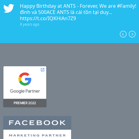
n
Happy Birthday at ANTS - Forever, We are #Family!!!
edia
đình và 500ACE ANTS là cái tồn tại duy...
https://t.co/IQKHiAn7Z9
9 years ago