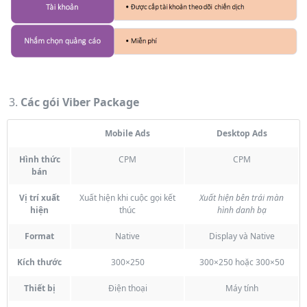
Các gói Viber Package
Mobile Ads
Desktop Ads
Hình thức
CPM
CPM
bán
Vị trí xuất
Xuất hiện khi cuộc gọi kết
Xuất hiện bên trái màn
hiện
thúc
hình danh bạ
Format
Native
Display và Native
Kích thước
300×250
300×250 hoặc 300×50
Thiết bị
Điện thoại
Máy tính