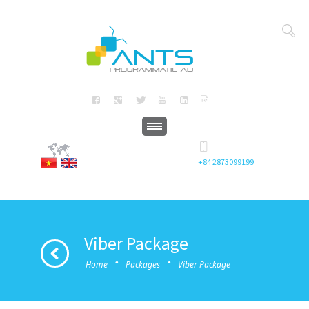
+84 2873099199
Viber Package
·
·
Home
Packages
Viber Package