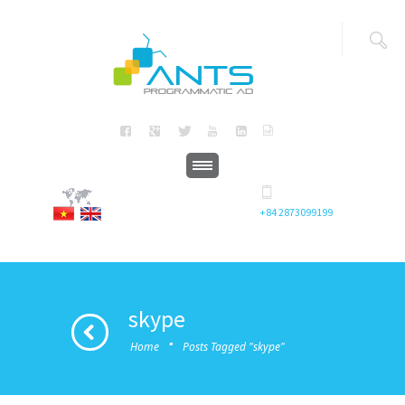
+84 2873099199
skype
·
Home
Posts Tagged "skype"