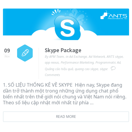
Skype Package
09
Nov
By
APM Team
,
in
Ad Exchange
,
Ad Network
,
ANTS skype
,
app nexus
,
Performance Marketing
,
Programmatic Ad
,
Quảng cáo hiệu quả
,
quang cao skype
,
skype
Comments
1. SỐ LIỆU THỐNG KÊ VỀ SKYPE Hiện nay, Skype đang
dần trở thành một trong những ứng dụng chat phổ
biến nhất trên thế giới nói chung và Việt Nam nói riêng.
Theo số liệu cập nhật mới nhất từ phía …
READ MORE