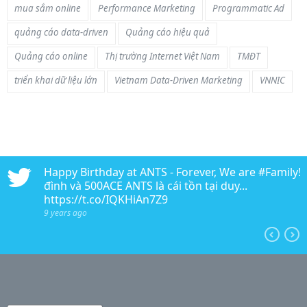
mua sắm online
Performance Marketing
Programmatic Ad
quảng cáo data-driven
Quảng cáo hiệu quả
Quảng cáo online
Thị trường Internet Việt Nam
TMĐT
triển khai dữ liệu lớn
Vietnam Data-Driven Marketing
VNNIC
n
Happy Birthday at ANTS - Forever, We are #Family!!!
edia
đình và 500ACE ANTS là cái tồn tại duy...
https://t.co/IQKHiAn7Z9
9 years ago