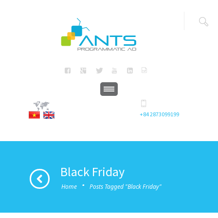
+84 2873099199
Black Friday
·
Home
Posts Tagged "Black Friday"