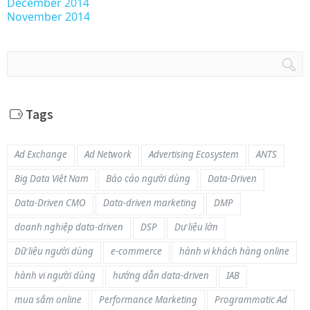
December 2014
November 2014
Tags
Ad Exchange
Ad Network
Advertising Ecosystem
ANTS
Big Data Việt Nam
Báo cáo người dùng
Data-Driven
Data-Driven CMO
Data-driven marketing
DMP
doanh nghiệp data-driven
DSP
Dư liệu lớn
Dữ liệu người dùng
e-commerce
hành vi khách hàng online
hành vi người dùng
hướng dẫn data-driven
IAB
mua sắm online
Performance Marketing
Programmatic Ad