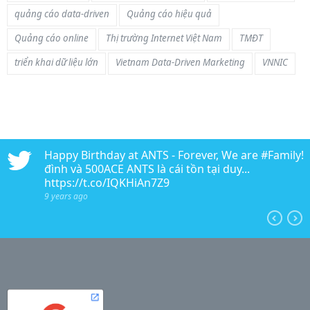
quảng cáo data-driven
Quảng cáo hiệu quả
Quảng cáo online
Thị trường Internet Việt Nam
TMĐT
triển khai dữ liệu lớn
Vietnam Data-Driven Marketing
VNNIC
n
Happy Birthday at ANTS - Forever, We are #Family!!!
edia
đình và 500ACE ANTS là cái tồn tại duy...
https://t.co/IQKHiAn7Z9
9 years ago