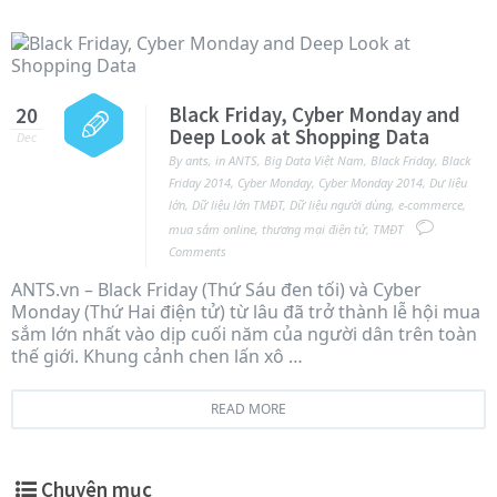
Black Friday, Cyber Monday and
20
Deep Look at Shopping Data
Dec
By
ants
,
in
ANTS
,
Big Data Việt Nam
,
Black Friday
,
Black
Friday 2014
,
Cyber Monday
,
Cyber Monday 2014
,
Dư liệu
lớn
,
Dữ liệu lớn TMĐT
,
Dữ liệu người dùng
,
e-commerce
,
mua sắm online
,
thương mại điện tử
,
TMĐT
Comments
ANTS.vn – Black Friday (Thứ Sáu đen tối) và Cyber
Monday (Thứ Hai điện tử) từ lâu đã trở thành lễ hội mua
sắm lớn nhất vào dịp cuối năm của người dân trên toàn
thế giới. Khung cảnh chen lấn xô …
READ MORE
Chuyên mục