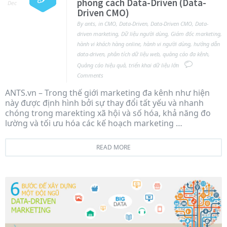
phong cách Data-Driven (Data-
Dec
Driven CMO)
By
ants
,
in
CMO
,
Data-Driven
,
Data-Driven CMO
,
Data-
driven marketing
,
Dữ liệu người dùng
,
Giám đốc marketing
,
hành vi khách hàng online
,
hành vi người dùng
,
hướng dẫn
data-driven
,
phân tích dữ liệu web
,
quảng cáo đa kênh
,
Quảng cáo hiệu quả
,
triển khai dữ liệu lớn
Comments
ANTS.vn – Trong thế giới marketing đa kênh như hiện
này được định hình bởi sự thay đổi tất yếu và nhanh
chóng trong marekting xã hội và số hóa, khả năng đo
lường và tối ưu hóa các kế hoạch marketing …
READ MORE