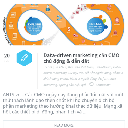
Data-driven marketing cần CMO
20
chủ động & dẫn dắt
Dec
By
ants
,
in
ANTS
,
Big Data Việt Nam
,
Data-Driven
,
Data-
driven marketing
,
Dư liệu lớn
,
Dữ liệu người dùng
,
hành vi
khách hàng online
,
hành vi người dùng
,
Performance
Marketing
,
Quảng cáo hiệu quả
Comments
ANTS.vn – Các CMO ngày nay đang phải đối mặt với một
thử thách lãnh đạo then chốt khi họ chuyển dịch bộ
phận marketing theo hướng khai thác dữ liệu. Mạng xã
hội, các thiết bị di động, phân tích và …
READ MORE