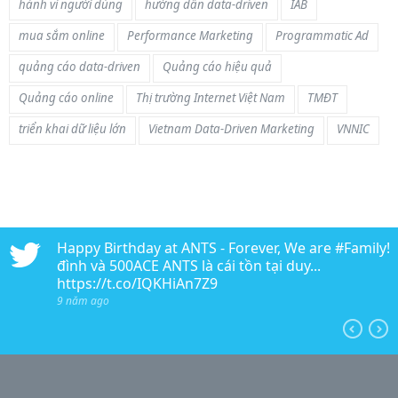
hành vi người dùng
hướng dẫn data-driven
IAB
mua sắm online
Performance Marketing
Programmatic Ad
quảng cáo data-driven
Quảng cáo hiệu quả
Quảng cáo online
Thị trường Internet Việt Nam
TMĐT
triển khai dữ liệu lớn
Vietnam Data-Driven Marketing
VNNIC
n
Happy Birthday at ANTS - Forever, We are #Family!!!
edia
đình và 500ACE ANTS là cái tồn tại duy...
https://t.co/IQKHiAn7Z9
9 năm ago