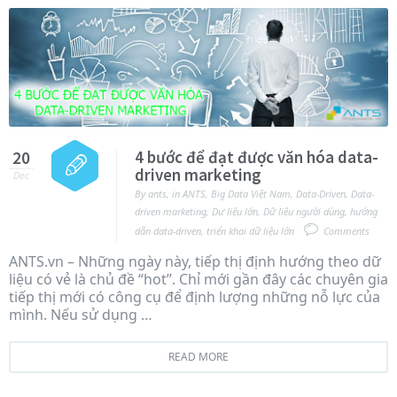
4 bước để đạt được văn hóa data-
20
driven marketing
Dec
By
ants
,
in
ANTS
,
Big Data Việt Nam
,
Data-Driven
,
Data-
driven marketing
,
Dư liệu lớn
,
Dữ liệu người dùng
,
hướng
dẫn data-driven
,
triển khai dữ liệu lớn
Comments
ANTS.vn – Những ngày này, tiếp thị định hướng theo dữ
liệu có vẻ là chủ đề “hot”. Chỉ mới gần đây các chuyên gia
tiếp thị mới có công cụ để định lượng những nỗ lực của
mình. Nếu sử dụng …
READ MORE