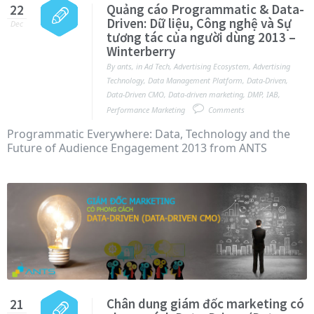
Quảng cáo Programmatic & Data-
22
Driven: Dữ liệu, Công nghệ và Sự
Dec
tương tác của người dùng 2013 –
Winterberry
By
ants
,
in
Ad Tech
,
Advertising Ecosystem
,
Advertising
Technology
,
Data Management Platform
,
Data-Driven
,
Data-Driven CMO
,
Data-driven marketing
,
DMP
,
IAB
,
Performance Marketing
Comments
Programmatic Everywhere: Data, Technology and the
Future of Audience Engagement 2013 from ANTS
Chân dung giám đốc marketing có
21