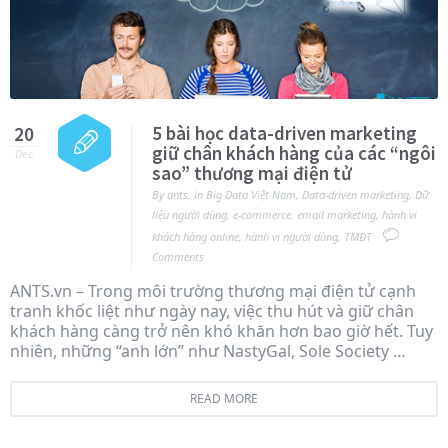
5 bài học data-driven marketing
20
giữ chân khách hàng của các “ngôi
Dec
sao” thương mại điện tử
By
ants
,
in
Big Data Việt Nam
,
Data-driven marketing
,
Dữ
liệu người dùng
,
e-commerce
,
email marketing
,
hành vi
khách hàng online
,
hành vi người dùng
,
TMĐT
Comments
ANTS.vn – Trong môi trường thương mại điện tử cạnh
tranh khốc liệt như ngày nay, việc thu hút và giữ chân
khách hàng càng trở nên khó khăn hơn bao giờ hết. Tuy
nhiên, những “anh lớn” như NastyGal, Sole Society …
READ MORE