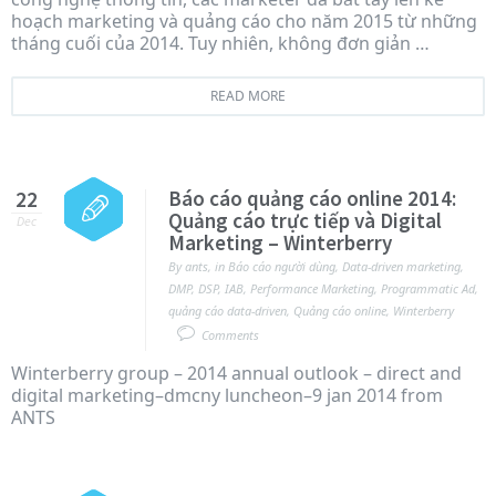
hoạch marketing và quảng cáo cho năm 2015 từ những
tháng cuối của 2014. Tuy nhiên, không đơn giản …
READ MORE
Báo cáo quảng cáo online 2014:
22
Quảng cáo trực tiếp và Digital
Dec
Marketing – Winterberry
By
ants
,
in
Báo cáo người dùng
,
Data-driven marketing
,
DMP
,
DSP
,
IAB
,
Performance Marketing
,
Programmatic Ad
,
quảng cáo data-driven
,
Quảng cáo online
,
Winterberry
Comments
Winterberry group – 2014 annual outlook – direct and
digital marketing–dmcny luncheon–9 jan 2014 from
ANTS