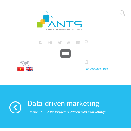
+84 2873099199
Data-driven marketing
·
Home
Posts Tagged "Data-driven marketing"