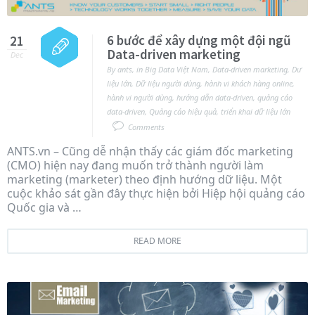
6 bước để xây dựng một đội ngũ
21
Data-driven marketing
Dec
By
ants
,
in
Big Data Việt Nam
,
Data-driven marketing
,
Dư
liệu lớn
,
Dữ liệu người dùng
,
hành vi khách hàng online
,
hành vi người dùng
,
hướng dẫn data-driven
,
quảng cáo
data-driven
,
Quảng cáo hiệu quả
,
triển khai dữ liệu lớn
Comments
ANTS.vn – Cũng dễ nhận thấy các giám đốc marketing
(CMO) hiện nay đang muốn trở thành người làm
marketing (marketer) theo định hướng dữ liệu. Một
cuộc khảo sát gần đây thực hiện bởi Hiệp hội quảng cáo
Quốc gia và …
READ MORE