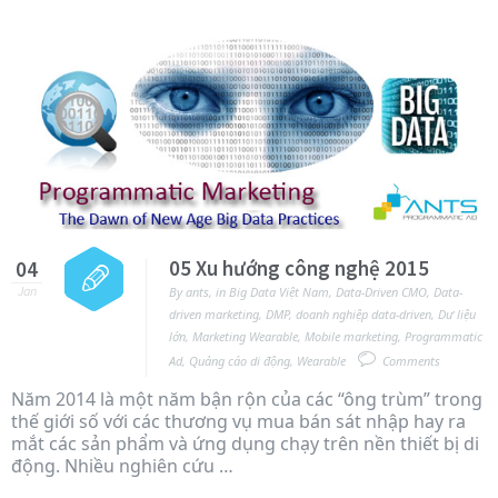
05 Xu hướng công nghệ 2015
04
Jan
By
ants
,
in
Big Data Việt Nam
,
Data-Driven CMO
,
Data-
driven marketing
,
DMP
,
doanh nghiệp data-driven
,
Dư liệu
lớn
,
Marketing Wearable
,
Mobile marketing
,
Programmatic
Ad
,
Quảng cáo di động
,
Wearable
Comments
Năm 2014 là một năm bận rộn của các “ông trùm” trong
thế giới số với các thương vụ mua bán sát nhập hay ra
mắt các sản phẩm và ứng dụng chạy trên nền thiết bị di
động. Nhiều nghiên cứu …