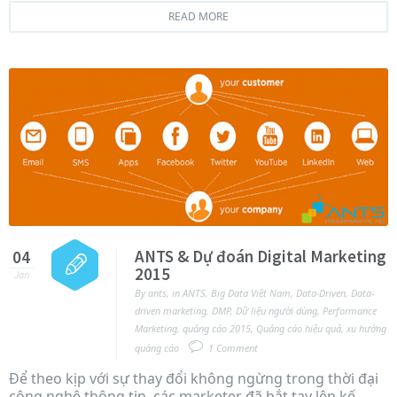
READ MORE
ANTS & Dự đoán Digital Marketing
04
2015
Jan
By
ants
,
in
ANTS
,
Big Data Việt Nam
,
Data-Driven
,
Data-
driven marketing
,
DMP
,
Dữ liệu người dùng
,
Performance
Marketing
,
quảng cáo 2015
,
Quảng cáo hiệu quả
,
xu hướng
quảng cáo
1 Comment
Để theo kịp với sự thay đổi không ngừng trong thời đại
công nghệ thông tin, các marketer đã bắt tay lên kế