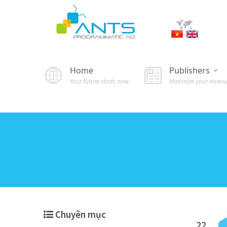
Home
Publishers
Your future starts now
Maximize your reven
Chuyên mục
22