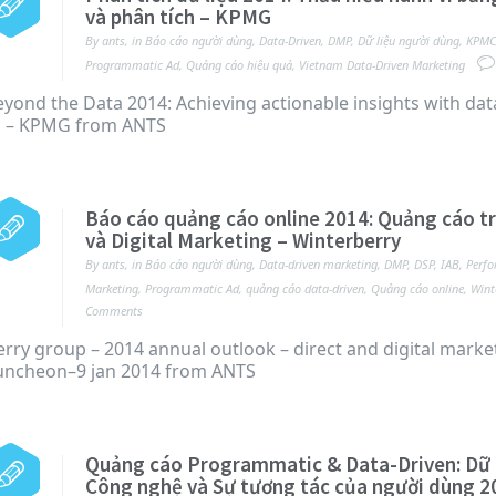
và phân tích – KPMG
By
ants
,
in
Báo cáo người dùng
,
Data-Driven
,
DMP
,
Dữ liệu người dùng
,
KPMC
Programmatic Ad
,
Quảng cáo hiệu quả
,
Vietnam Data-Driven Marketing
yond the Data 2014: Achieving actionable insights with dat
cs – KPMG from ANTS
Báo cáo quảng cáo online 2014: Quảng cáo tr
và Digital Marketing – Winterberry
By
ants
,
in
Báo cáo người dùng
,
Data-driven marketing
,
DMP
,
DSP
,
IAB
,
Perf
Marketing
,
Programmatic Ad
,
quảng cáo data-driven
,
Quảng cáo online
,
Wint
Comments
rry group – 2014 annual outlook – direct and digital marke
uncheon–9 jan 2014 from ANTS
Quảng cáo Programmatic & Data-Driven: Dữ l
Công nghệ và Sự tương tác của người dùng 2