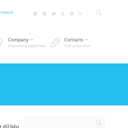
73099199
Company
Contacts
Empowering Digital Next
Take action now!
g dữ liệu