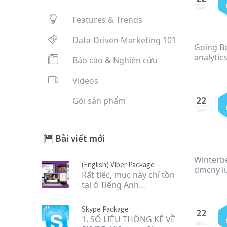
Dec
Features & Trends
Data-Driven Marketing 101
Going Be
analyti
Báo cáo & Nghiên cứu
Videos
22
Gói sản phẩm
Dec
Bài viết mới
Winterbe
(English) Viber Package
dmcny l
Rất tiếc, mục này chỉ tồn
tại ở Tiếng Anh…
Skype Package
22
1. SỐ LIỆU THỐNG KÊ VỀ
Dec