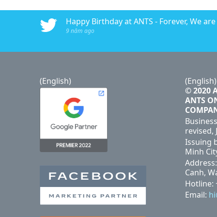
016 - ANTS AdTech
Happy Birthday at ANTS - Forever, We are #
9 năm ago
(English)
(English)
© 2020 
ANTS O
COMPA
Business
revised, 
Issuing 
Minh Cit
Address:
Canh, Wa
Hotline:
Email:
h