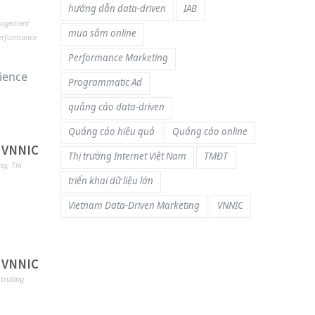
hướng dẫn data-driven
IAB
nagement
mua sắm online
erformance
Performance Marketing
ience
Programmatic Ad
quảng cáo data-driven
Quảng cáo hiệu quả
Quảng cáo online
– VNNIC
Thị trường Internet Việt Nam
TMĐT
ng
,
Thị
triển khai dữ liệu lớn
Vietnam Data-Driven Marketing
VNNIC
– VNNIC
 trường