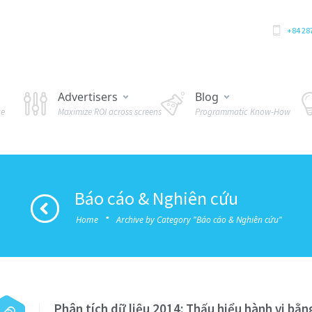
+84 28
Advertisers
Blog
ue
Maximize ROI across screens
Programmatic Know-How
Báo cáo & Nghiên cứu
·
Home
Archive by Category "Báo cáo & Nghiên cứu"
Phân tích dữ liệu 2014: Thấu hiểu hành vi bằn