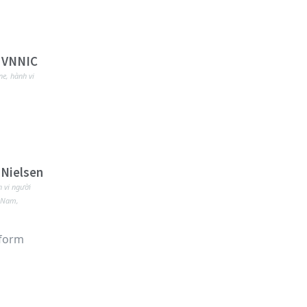
– VNNIC
ne
,
hành vi
 Nielsen
 vi người
t Nam
,
tform