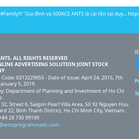
Family!!! "Gia đình và 500ACE ANTS là cái tồn tại duy... htt
(
ANTS. ALL RIGHTS RESERVED
NLINE ADVERTISING SOLUTION JOINT STOCK
NY
 Code: 0313229655 - Date of issue: April 24, 2015, 7th
P
January 5, 2019.
by: Department of Planning and Investment of Ho Chi
T
y.
 32, Street 6, Saigon Pearl Villa Area, Số 92 Nguyen Huu
rd 22, Binh Thanh District, Ho Chi Minh City, Vietnam.
 +84 28 730 99199
i@antsprogrammatic.com