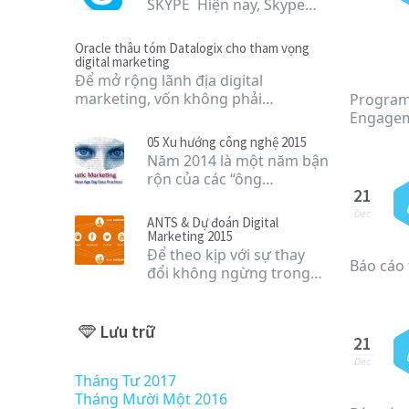
SKYPE Hiện nay, Skype…
Oracle thâu tóm Datalogix cho tham vọng
digital marketing
Để mở rộng lãnh địa digital
marketing, vốn không phải…
Programm
Engagem
05 Xu hướng công nghệ 2015
Năm 2014 là một năm bận
rộn của các “ông…
21
Dec
ANTS & Dự đoán Digital
Marketing 2015
Để theo kịp với sự thay
Báo cáo 
đổi không ngừng trong…
Lưu trữ
21
Dec
Tháng Tư 2017
Tháng Mười Một 2016