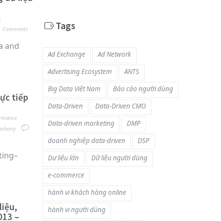
,
Tags
Comments
a and
Ad Exchange
Ad Network
Advertising Ecosystem
ANTS
Big Data Việt Nam
Báo cáo người dùng
ực tiếp
Data-Driven
Data-Driven CMO
ormance
Data-driven marketing
DMP
erberry
doanh nghiệp data-driven
DSP
ting–
Dư liệu lớn
Dữ liệu người dùng
e-commerce
hành vi khách hàng online
iệu,
hành vi người dùng
013 –