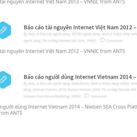
tài nguyên Internet Việt Nam 2013 – VNNIC from ANTS
Báo cáo tài nguyên Internet Việt Nam 2012 
By
ants
,
in
Báo cáo người dùng
,
Dữ liệu người dùng
,
hành vi khách hàng onli
người dùng
,
Thị trường Internet Việt Nam
,
VNNIC
Comments
tài nguyên Internet Việt Nam 2012 – VNNIC from ANTS
Báo cáo người dùng Internet Vietnam 2014 –
By
ants
,
in
Báo cáo người dùng
,
Data-Driven
,
hành vi khách hàng online
,
hành
dùng
,
Internet Vietnam 2014
,
Nielsen Vietnam 2014
,
Thị trường Internet Việ
Vietnam Data-Driven Marketing
,
VNNIC
Comments
người dùng Internet Vietnam 2014 – Nielsen SEA Cross Pla
from ANTS