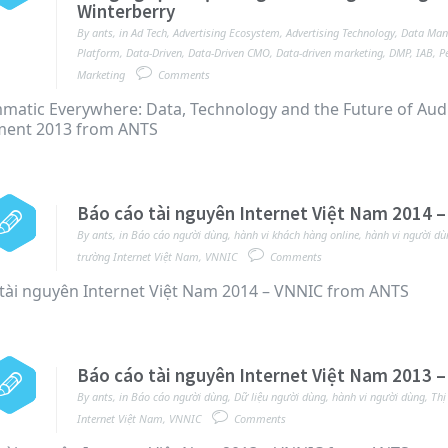
Winterberry
By
ants
,
in
Ad Tech
,
Advertising Ecosystem
,
Advertising Technology
,
Data Ma
Platform
,
Data-Driven
,
Data-Driven CMO
,
Data-driven marketing
,
DMP
,
IAB
,
P
Marketing
Comments
atic Everywhere: Data, Technology and the Future of Aud
ent 2013 from ANTS
Báo cáo tài nguyên Internet Việt Nam 2014 
By
ants
,
in
Báo cáo người dùng
,
hành vi khách hàng online
,
hành vi người dù
trường Internet Việt Nam
,
VNNIC
Comments
tài nguyên Internet Việt Nam 2014 – VNNIC from ANTS
Báo cáo tài nguyên Internet Việt Nam 2013 
By
ants
,
in
Báo cáo người dùng
,
Dữ liệu người dùng
,
hành vi người dùng
,
Thị
Internet Việt Nam
,
VNNIC
Comments