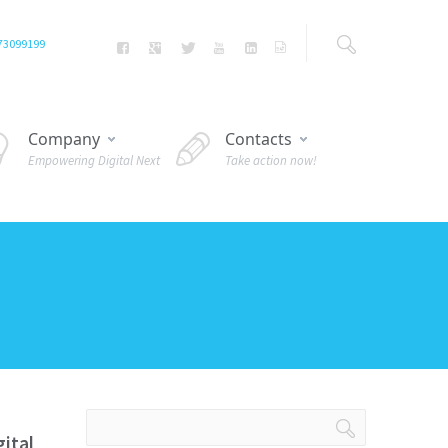
73099199
Company
Contacts
Empowering Digital Next
Take action now!
ital