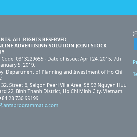
(
ANTS. ALL RIGHTS RESERVED
NLINE ADVERTISING SOLUTION JOINT STOCK
NY
 Code: 0313229655 - Date of issue: April 24, 2015, 7th
P
January 5, 2019.
by: Department of Planning and Investment of Ho Chi
T
y.
 32, Street 6, Saigon Pearl Villa Area, Số 92 Nguyen Huu
rd 22, Binh Thanh District, Ho Chi Minh City, Vietnam.
 +84 28 730 99199
i@antsprogrammatic.com