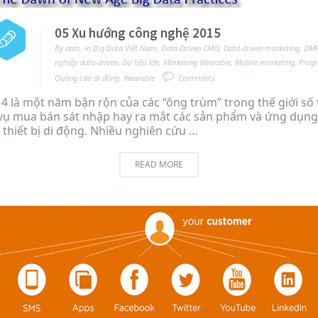
05 Xu hướng công nghệ 2015
By
ants
,
in
Big Data Việt Nam
,
Data-Driven CMO
,
Data-driven marketing
,
DM
nghiệp data-driven
,
Dư liệu lớn
,
Marketing Wearable
,
Mobile marketing
,
Prog
Quảng cáo di động
,
Wearable
Comments
 là một năm bận rộn của các “ông trùm” trong thế giới số 
vụ mua bán sát nhập hay ra mắt các sản phẩm và ứng dụng
 thiết bị di động. Nhiều nghiên cứu …
READ MORE