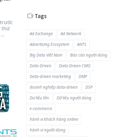
Tags
 trước
2 thứ
Ad Exchange
Ad Network
 …
Advertising Ecosystem
ANTS
Big Data Việt Nam
Báo cáo người dùng
Data-Driven
Data-Driven CMO
Data-driven marketing
DMP
doanh nghiệp data-driven
DSP
Dư liệu lớn
Dữ liệu người dùng
e-commerce
hành vi khách hàng online
hành vi người dùng