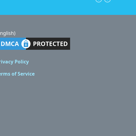
3rd
9 năm ago
English)
rivacy Policy
erms of Service