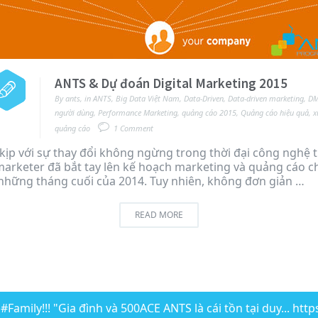
ANTS & Dự đoán Digital Marketing 2015
By
ants
,
in
ANTS
,
Big Data Việt Nam
,
Data-Driven
,
Data-driven marketing
,
DM
người dùng
,
Performance Marketing
,
quảng cáo 2015
,
Quảng cáo hiệu quả
,
x
quảng cáo
1 Comment
kịp với sự thay đổi không ngừng trong thời đại công nghệ 
 marketer đã bắt tay lên kế hoạch marketing và quảng cáo 
những tháng cuối của 2014. Tuy nhiên, không đơn giản …
READ MORE
Family!!! "Gia đình và 500ACE ANTS là cái tồn tại duy... htt