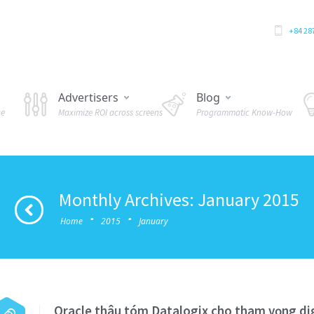
+84 28
Advertisers
Blog
ue
Maximize ROI across screens
Programmatic Know-How
Monthly Archives: January 2015
·
·
Home
2015
January
Oracle thâu tóm Datalogix cho tham vọng dig