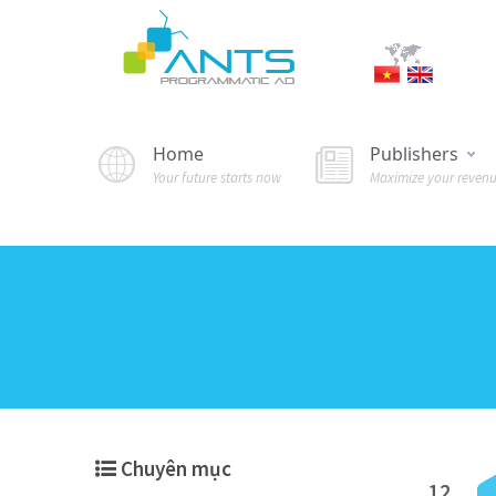
Home
Publishers
Your future starts now
Maximize your reven
Chuyên mục
12