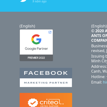
9 năm ago
(English)
(English)
© 2020 
ANTS O
COMPA
Business
revised, 
Issuing 
Minh Cit
Address:
Canh, Wa
Hotline:
Email:
h