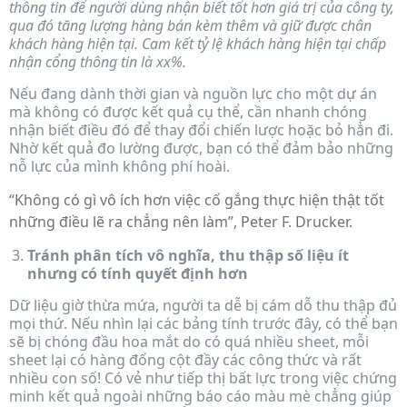
thông tin để người dùng nhận biết tốt hơn giá trị của công ty,
qua đó tăng lượng hàng bán kèm thêm và giữ được chân
khách hàng hiện tại. Cam kết tỷ lệ khách hàng hiện tại chấp
nhận cổng thông tin là xx%.
Nếu đang dành thời gian và nguồn lực cho một dự án
mà không có được kết quả cụ thể, cần nhanh chóng
nhận biết điều đó để thay đổi chiến lược hoặc bỏ hẳn đi.
Nhờ kết quả đo lường được, bạn có thể đảm bảo những
nỗ lực của mình không phí hoài.
“Không có gì vô ích hơn việc cố gắng thực hiện thật tốt
những điều lẽ ra chẳng nên làm”, Peter F. Drucker.
Tránh phân tích vô nghĩa, thu thập số liệu ít
nhưng có tính quyết định hơn
Dữ liệu giờ thừa mứa, người ta dễ bị cám dỗ thu thập đủ
mọi thứ. Nếu nhìn lại các bảng tính trước đây, có thể bạn
sẽ bị chóng đầu hoa mắt do có quá nhiều sheet, mỗi
sheet lại có hàng đống cột đầy các công thức và rất
nhiều con số! Có vẻ như tiếp thị bất lực trong việc chứng
minh kết quả ngoài những báo cáo màu mè chẳng giúp