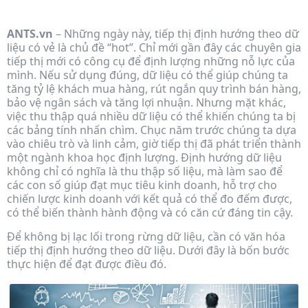
Growth
ANTS.vn
– Những ngày này, tiếp thị định hướng theo dữ
liệu có vẻ là chủ đề “hot”. Chỉ mới gần đây các chuyên gia
tiếp thị mới có công cụ để định lượng những nỗ lực của
mình. Nếu sử dụng đúng, dữ liệu có thể giúp chúng ta
tăng tỷ lệ khách mua hàng, rút ngắn quy trình bán hàng,
bảo vệ ngân sách và tăng lợi nhuận. Nhưng mặt khác,
việc thu thập quá nhiều dữ liệu có thể khiến chúng ta bị
các bảng tính nhấn chìm. Chục năm trước chúng ta dựa
vào chiêu trò và linh cảm, giờ tiếp thị đã phát triển thành
một ngành khoa học định lượng. Định hướng dữ liệu
không chỉ có nghĩa là thu thập số liệu, mà làm sao để
các con số giúp đạt mục tiêu kinh doanh, hỗ trợ cho
chiến lược kinh doanh với kết quả có thể đo đếm được,
có thể biến thành hành động và có căn cứ đáng tin cậy.
Để không bị lạc lối trong rừng dữ liệu, cần có văn hóa
tiếp thị định hướng theo dữ liệu. Dưới đây là bốn bước
thực hiện để đạt được điều đó.