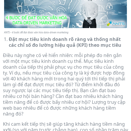
ANTS – 4 bước để đạt được văn hóa data-driven marketing
Đặt mục tiêu kinh doanh rõ ràng và thống nhất
các chỉ số đo lường hiệu quả (KPI) theo mục tiêu
Điều này nghe có vẻ hiển nhiên: mỗi phép đo nên gắn
với một mục tiêu kinh doanh cụ thể. Mục tiêu kinh
doanh của tiếp thị phải phục vụ cho mục tiêu của công
ty. Ví dụ, nếu mục tiêu của công ty là ký được hợp đồng
với 40 khách hàng mới trong hai quý tới thì tiếp thị phải
làm gì để đạt đượt mục tiêu đó? Từ điểm khởi đầu đó
suy ngược lại các mục tiêu tiếp thị. Bạn cần đạt bao
nhiêu cơ hội bán hàng? Cần đạt bao nhiêu khách hàng
tiềm năng để có được bấy nhiêu cơ hội? Lượng truy cập
web bao nhiêu để có được những khách hàng tiềm
năng đó?
Khi cam kết tiếp thị sẽ giúp tăng khách hàng tiềm năng
xx% (so với năm trước chẳng hạn), con số phần trăm này