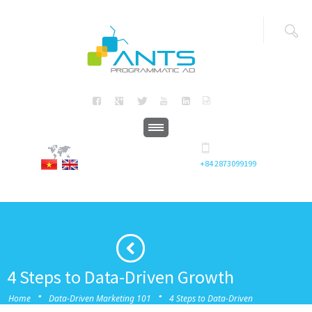
+84 2873099199
4 Steps to Data-Driven Growth
·
·
Home
Data-Driven Marketing 101
4 Steps to Data-Driven