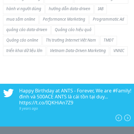
hành vi người dùng
hướng dẫn data-driven
IAB
mua sắm online
Performance Marketing
Programmatic Ad
quảng cáo data-driven
Quảng cáo hiệu quả
Quảng cáo online
Thị trường Internet Việt Nam
TMĐT
triển khai dữ liệu lớn
Vietnam Data-Driven Marketing
VNNIC
n
Happy Birthday at ANTS - Forever, We are #Family!!!
edia
đình và 500ACE ANTS là cái tồn tại duy...
https://t.co/IQKHiAn7Z9
9 years ago